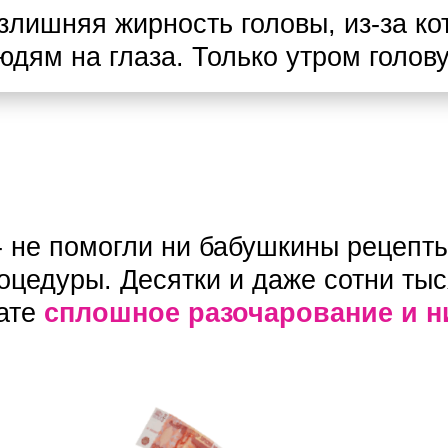
злишняя жирность головы, из-за ко
юдям на глаза. Только утром голов
- не помогли ни бабушкины рецепт
оцедуры. Десятки и даже сотни тыс
тате
сплошное разочарование и н