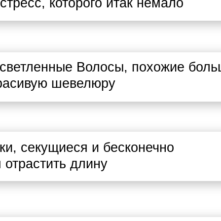
тресс, которого итак немало
светленные Волосы, похожие больш
расивую шевелюру
ки, секущиеся и бесконечно
 отрастить длину