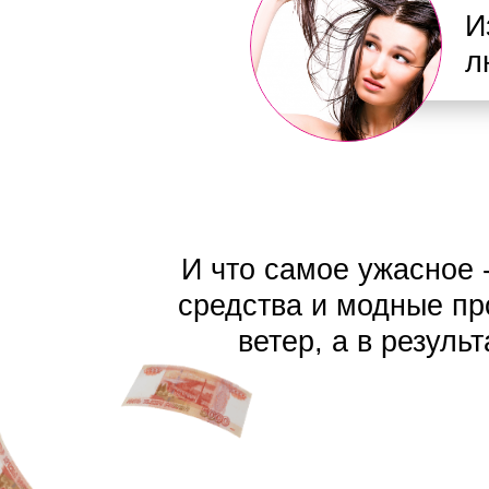
И
л
И что самое ужасное 
средства и модные пр
ветер, а в резуль