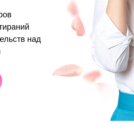
ров
втираний
тельств над
м