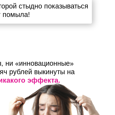
торой стыдно показываться
у помыла!
ы, ни «инновационные»
яч рублей выкинуты на
икакого эффекта.